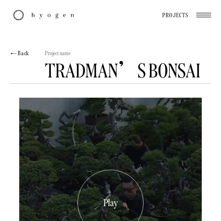
PROJECTS
Back
Project name
TRADMAN’S BONSAI
Play